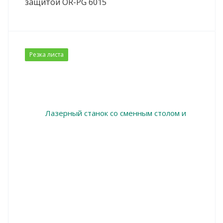
защитой OR-PG 6015
Резка листа