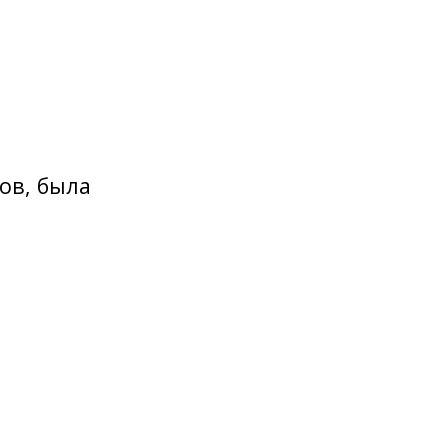
ов, была
.