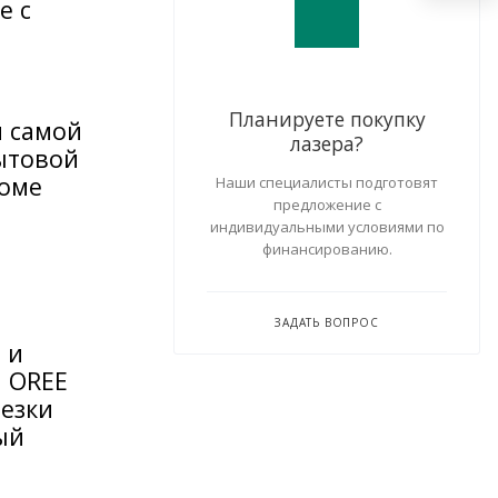
е с
Планируете покупку
я самой
лазера?
ытовой
роме
Наши специалисты подготовят
предложение с
индивидуальными условиями по
финансированию.
ЗАДАТЬ ВОПРОС
 и
я OREE
резки
ый